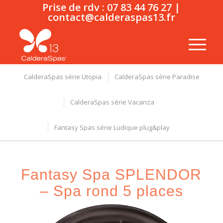
Prise de rdv :
07 83 44 76 27
|
contact@calderaspas13.fr
CalderaSpas série Utopia
CalderaSpas série Paradise
CalderaSpas série Vacanza
Fantasy Spas série Ludique plug&play
Fantasy Spa SPLENDOR
– Spa rond 5 places