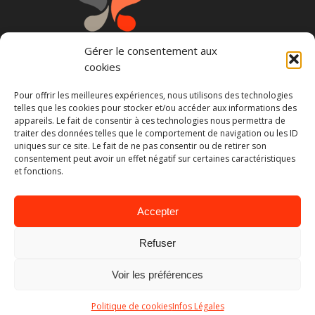
Gérer le consentement aux
cookies
Pour offrir les meilleures expériences, nous utilisons des technologies
telles que les cookies pour stocker et/ou accéder aux informations des
Restez informé des nouveautés :
appareils. Le fait de consentir à ces technologies nous permettra de
traiter des données telles que le comportement de navigation ou les ID
uniques sur ce site. Le fait de ne pas consentir ou de retirer son
consentement peut avoir un effet négatif sur certaines caractéristiques
et fonctions.
Accepter
Refuser
Voir les préférences
© Copyright - CalderaSpas83 |
Infos légales
|
Conditions Générales de
Politique de cookies
Infos Légales
vente
|
Site réalisé par l'Agence Mescal y Tequila