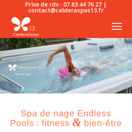
Prise de rdv :
07 83 44 76 27
|
contact@calderaspas13.fr
Spas de nage
Spa de nage Endless
&
Pools : fitness
bien-être